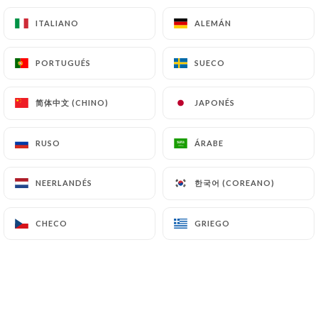
Pasta rigatoni, salsa de tomate, berenjena,
ITALIANO
ITALIANO
ALEMÁN
ALEMÁN
stracciatella, parmesano, albahaca. Sugerencia del
chef: Bresaola (+2,50€), pesto de albahaca (+2€),
(burrata +6€)
PORTUGUÉS
PORTUGUÉS
SUECO
SUECO
17.00€
简体中文 (CHINO)
简体中文 (CHINO)
JAPONÉS
JAPONÉS
carbonara vegetariana
Pasta linguini, calabacín, queso pecorino,
RUSO
RUSO
ÁRABE
ÁRABE
alcaparras Salina, cebolla frita, huevos, queso
Parmigiano-Reggiano... Sugerencia del chef:
한국어 (COREANO)
한국어 (COREANO)
NEERLANDÉS
NEERLANDÉS
(gorgonzola +€2) (burrata +€6)
18.50€
CHECO
CHECO
GRIEGO
GRIEGO
Linguine à limone
Linguine crémeuses au citron, Parmigiano Reggiano
et jambon de Parme affiné. Suggestion du chef
burrata + 6€