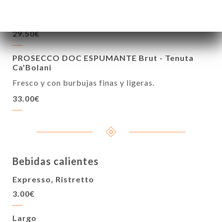
Rojo, espumoso y afrutado, mousse cremoso y
suave, aroma a moras pequeñas.
29.50€
PROSECCO DOC ESPUMANTE Brut - Tenuta
Ca'Bolani
Fresco y con burbujas finas y ligeras.
33.00€
Bebidas calientes
Expresso, Ristretto
3.00€
Largo