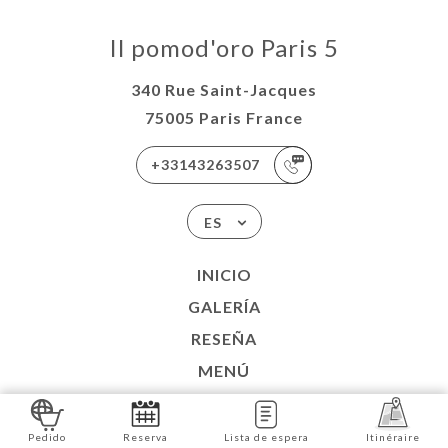
Il pomod'oro Paris 5
340 Rue Saint-Jacques
75005 Paris France
+33143263507
ES
INICIO
GALERÍA
RESEÑA
MENÚ
CONTACTO
AVISOS LEGALES
Pedido
Reserva
Lista de espera
Itinéraire