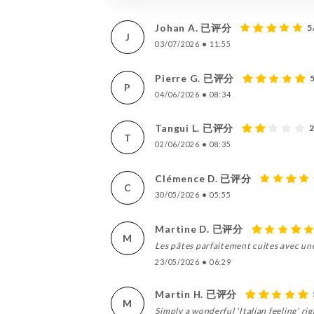
Johan A. 已评分
5
J
03/07/2026
•
11:55
Pierre G. 已评分
P
04/06/2026
•
08:34
Tangui L. 已评分
T
02/06/2026
•
08:35
Clémence D. 已评分
C
30/05/2026
•
05:55
Martine D. 已评分
M
Les pâtes parfaitement cuites avec une
23/05/2026
•
06:29
Martin H. 已评分
M
Simply a wonderful 'Italian feeling' ri