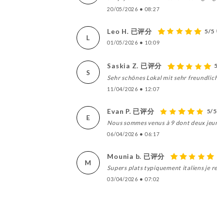
20/05/2026
•
08:27
Leo H. 已评分
5/5
L
01/05/2026
•
10:09
Saskia Z. 已评分
S
Sehr schönes Lokal mit sehr freundlich
11/04/2026
•
12:07
Evan P. 已评分
5/5
E
Nous sommes venus à 9 dont deux jeunes
06/04/2026
•
06:17
Mounia b. 已评分
M
Supers plats typiquement italiens je re
03/04/2026
•
07:02