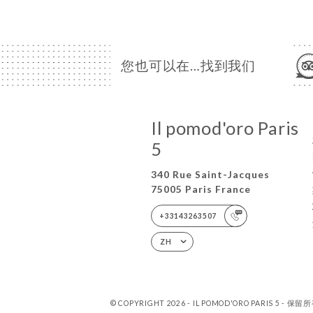
您也可以在…找到我们
Il pomod'oro Paris
5
340 Rue Saint-Jacques
75005 Paris France
+33143263507
ZH
© COPYRIGHT 2026 - IL POMOD'ORO PARIS 5 - 保