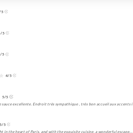
/5
5/5
2/5
4/5
5/5
 sauce excellente. Endroit très sympathique , très bon accueil aux accents it
5/5
ght in the heart of Paris, and with the exquisite cuisine, a wonderful escape..