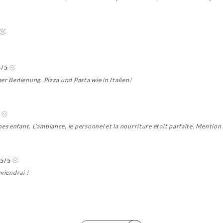
5/5
er Bedienung. Pizza und Pasta wie in Italien!
 enfant. L’ambiance, le personnel et la nourriture était parfaite. Mention 
5/5
viendrai !